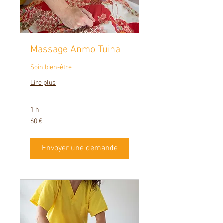
Massage Anmo Tuina
Soin bien-être
Lire plus
1 h
60
60 €
euros
Envoyer une demande