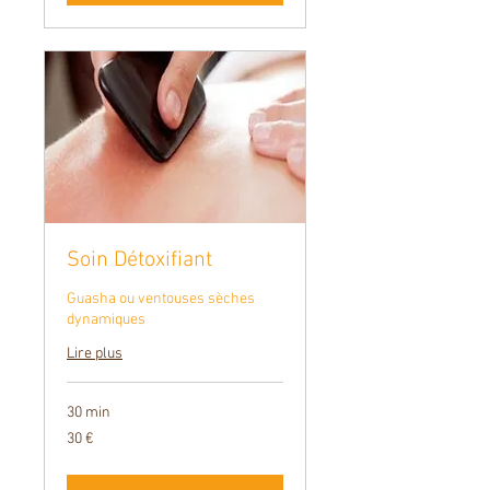
Soin Détoxifiant
Guasha ou ventouses sèches
dynamiques
Lire plus
30 min
30
30 €
euros