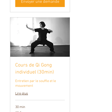
Envoyer une demande
Cours de Qi Gong
individuel (30min)
Entretien par le souffle et le
mouvement
Lire plus
30 min
25