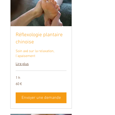
Réflexologie plantaire
chinoise
Soin axé sur la relaxation,
l'apaisement
Lire plus
1 h
60
60 €
euros
Envoyer une demande