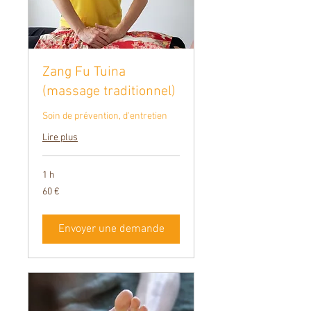
Zang Fu Tuina
(massage traditionnel)
Soin de prévention, d'entretien
Lire plus
1 h
60
60 €
euros
Envoyer une demande