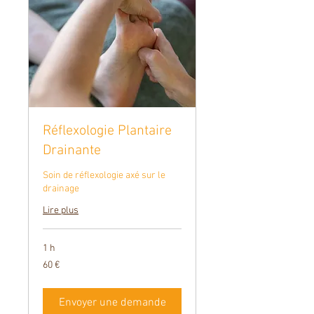
Réflexologie Plantaire
Drainante
Soin de réflexologie axé sur le
drainage
Lire plus
1 h
60
60 €
euros
Envoyer une demande