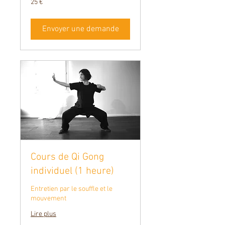
25 €
euros
Envoyer une demande
Cours de Qi Gong
individuel (1 heure)
Entretien par le souffle et le
mouvement
Lire plus